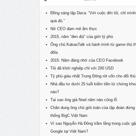
Á
Đồng sáng lập Deca: “Với cuộc đời tôi, chỉ mình
quá đủ.”
Nữ CEO đam mê ẩm thực
2015, năm “đen đủi” của giới tỷ phú
Ông chủ KakaoTalk và hành trình từ game thủ t
đôla
2015: Năm đáng nhớ của CEO Facebook
Tôi đã khởi nghiệp chỉ với 200 USD
Tỷ phú giàu nhất Trung Đông rót vốn cho đối thủ
Nhà đầu tư dưới 25 tuổi kiếm tiền từ chứng kho
nào?
Tại sao ông già Noel năm nào cũng lỗ
Chân dung ông chủ giỏi toán của tập đoàn đứng
thống BigC Việt Nam
Vì sao Nguyễn Hà Đông trầm lắng trong cuộc g
Google tại Việt Nam?