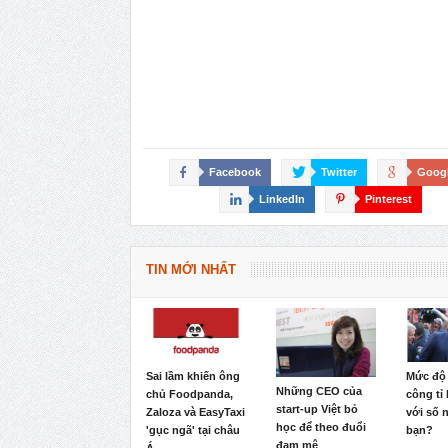
Facebook
Twitter
Goog
LinkedIn
Pinterest
TIN MỚI NHẤT
Sai lầm khiến ông
Mức độ
Những CEO của
chủ Foodpanda,
công tỉ 
start-up Việt bỏ
Zaloza và EasyTaxi
với số 
học để theo đuổi
'gục ngã' tại châu
bạn?
đam mê