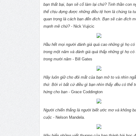
bạn thất bại, bạn sẽ cố làm lại chứ? Tinh thần con n
thể chịu đựng được những điều tệ hơn là chúng ta t
quan trọng là cách bạn đến đích. Bạn sẽ cán đích m
mạnh mẽ chứ?
- Nick Vujicic
Hầu hết mọi người đánh giá quá cao những gì họ có
trong một năm và đánh giá quá thấp những gì họ có 
trong mười năm
- Bill Gates
Hãy luôn giữ cho đôi mắt của bạn mở to và nhìn ng
thứ. Bởi vì bất cứ điều gì bạn nhìn thấy đều có thể 
hứng cho bạn
- Grace Coddington
Người chiến thắng là người biết ước mơ và không b
cuộc
- Nelson Mandela.
Hãy biến những viết thương của bạn thành bài học đă