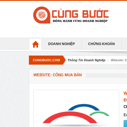
DOANH NGHIỆP
CHỨNG KHOÁN
CUNGBUOC.COM
Thông Tin Doanh Nghiệp
Website: 
WEBSITE: CỔNG MUA BÁN
W
Đ
C
E