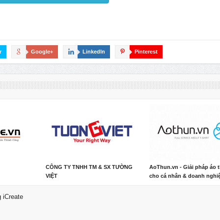
r
Google+
LinkedIn
Pinterest
CÔNG TY TNHH TM & SX TƯỜNG
AoThun.vn - Giải pháp áo 
VIỆT
cho cá nhân & doanh nghi
 iCreate