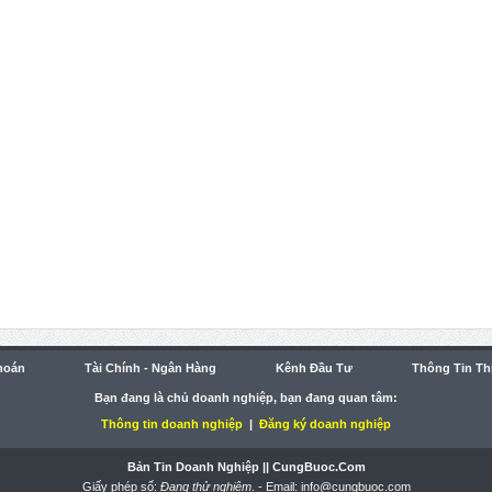
hoán
Tài Chính - Ngân Hàng
Kênh Đầu Tư
Thông Tin Th
Bạn đang là chủ doanh nghiệp, bạn đang quan tâm:
Thông tin doanh nghiệp
|
Đăng ký doanh nghiệp
Bản Tin Doanh Nghiệp || CungBuoc.com
Giấy phép số:
Đang thử nghiệm
. - Email:
info@cungbuoc.com