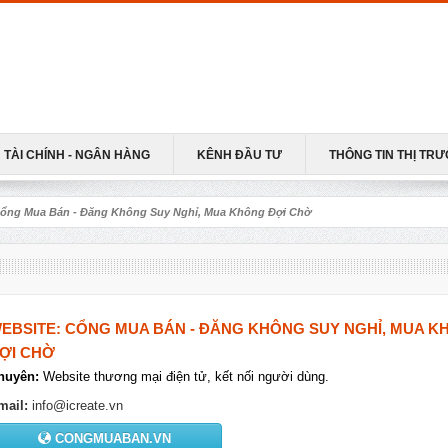
TÀI CHÍNH - NGÂN HÀNG
KÊNH ĐẦU TƯ
THÔNG TIN THỊ TR
Cổng Mua Bán - Đăng Không Suy Nghỉ, Mua Không Đợi Chờ
EBSITE: CỔNG MUA BÁN - ĐĂNG KHÔNG SUY NGHỈ, MUA 
ỢI CHỜ
huyên:
Website thương mại điện tử, kết nối người dùng.
mail:
info@icreate.vn
CONGMUABAN.VN