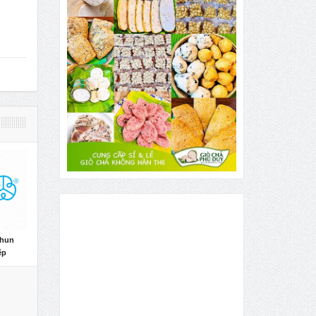
thun
ệp