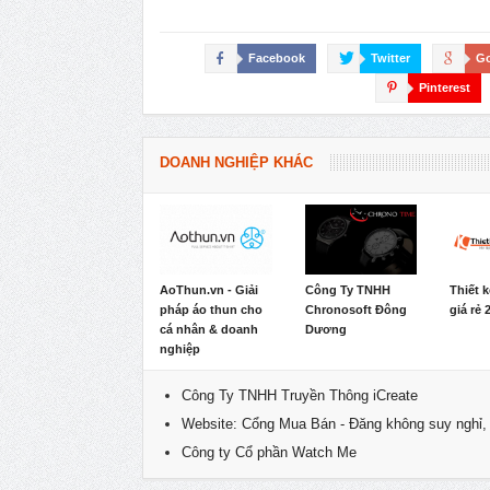
Facebook
Twitter
Go
Pinterest
DOANH NGHIỆP KHÁC
AoThun.vn - Giải
Công Ty TNHH
Thiết 
pháp áo thun cho
Chronosoft Đông
giá rẻ 
cá nhân & doanh
Dương
nghiệp
Công Ty TNHH Truyền Thông iCreate
Website: Cổng Mua Bán - Đăng không suy nghỉ,
Công ty Cổ phần Watch Me