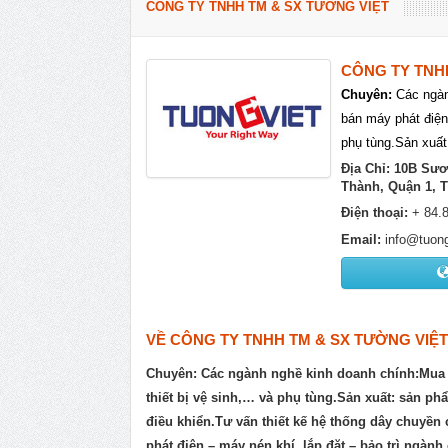
CÔNG TY TNHH TM & SX TƯỜNG VIỆT
CÔNG TY TNH
Chuyên:
Các ngàn
bán máy phát điện
phụ tùng.Sản xuất
Địa Chỉ: 10B Sư
Thành, Quận 1, 
Điện thoại:
+ 84.8
Email:
info@tuon
VỀ CÔNG TY TNHH TM & SX TƯỜNG VIỆT
Chuyên: Các ngành nghề kinh doanh chính:Mua 
thiết bị vệ sinh,… và phụ tùng.Sản xuất: sản phẩ
điều khiển.Tư vấn thiết kế hệ thống dây chuyền 
phát điện – máy nén khí, lắp đặt – bảo trì ngà