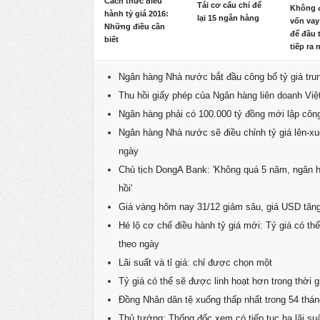
Cách thức điều
Tái cơ cấu chỉ để
Không 
hành tỷ giá 2016:
lại 15 ngân hàng
vốn vay
Những điều cần
để đầu 
biết
tiếp ra
Ngân hàng Nhà nước bắt đầu công bố tỷ giá tru
Thu hồi giấy phép của Ngân hàng liên doanh Việ
Ngân hàng phải có 100.000 tỷ đồng mới lập công 
Ngân hàng Nhà nước sẽ điều chỉnh tỷ giá lên-x
ngày
Chủ tịch DongA Bank: 'Không quá 5 năm, ngân 
hồi'
Giá vàng hôm nay 31/12 giảm sâu, giá USD tăn
Hé lộ cơ chế điều hành tỷ giá mới: Tỷ giá có th
theo ngày
Lãi suất và tỉ giá: chỉ được chọn một
Tỷ giá có thể sẽ được linh hoạt hơn trong thời g
Đồng Nhân dân tệ xuống thấp nhất trong 54 thán
Thủ tướng: Thống đốc xem có tiếp tục hạ lãi s