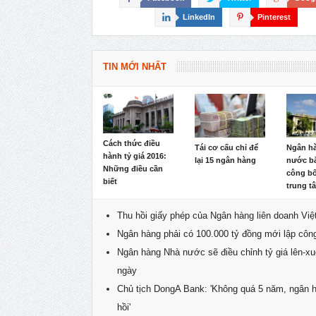
LinkedIn
Pinterest
TIN MỚI NHẤT
Cách thức điều
Ngân h
Tái cơ cấu chỉ để
hành tỷ giá 2016:
nước bắ
lại 15 ngân hàng
Những điều cần
công bố
biết
trung t
Thu hồi giấy phép của Ngân hàng liên doanh Việ
Ngân hàng phải có 100.000 tỷ đồng mới lập công 
Ngân hàng Nhà nước sẽ điều chỉnh tỷ giá lên-x
ngày
Chủ tịch DongA Bank: 'Không quá 5 năm, ngân 
hồi'