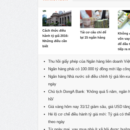
Cách thức điều
Tái cơ cấu chỉ để
Không 
hành tỷ giá 2016:
lại 15 ngân hàng
vốn vay
Những điều cần
để đầu 
biết
tiếp ra
Thu hồi giấy phép của Ngân hàng liên doanh Việ
Ngân hàng phải có 100.000 tỷ đồng mới lập công 
Ngân hàng Nhà nước sẽ điều chỉnh tỷ giá lên-x
ngày
Chủ tịch DongA Bank: 'Không quá 5 năm, ngân 
hồi'
Giá vàng hôm nay 31/12 giảm sâu, giá USD tăn
Hé lộ cơ chế điều hành tỷ giá mới: Tỷ giá có th
theo ngày
Từ ngày mai, vay mua nhà ở xã hội được hưởng