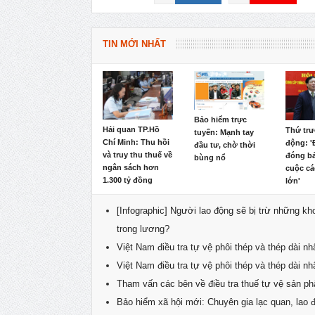
TIN MỚI NHẤT
Bảo hiểm trực
Hải quan TP.Hồ
Thứ tr
tuyến: Mạnh tay
Chí Minh: Thu hồi
động: '
đầu tư, chờ thời
và truy thu thuế về
đóng bả
bùng nổ
ngân sách hơn
cuộc c
1.300 tỷ đồng
lớn'
[Infographic] Người lao động sẽ bị trừ những kh
trong lương?
Việt Nam điều tra tự vệ phôi thép và thép dài n
Việt Nam điều tra tự vệ phôi thép và thép dài n
Tham vấn các bên về điều tra thuế tự vệ sản ph
Bảo hiểm xã hội mới: Chuyên gia lạc quan, lao 