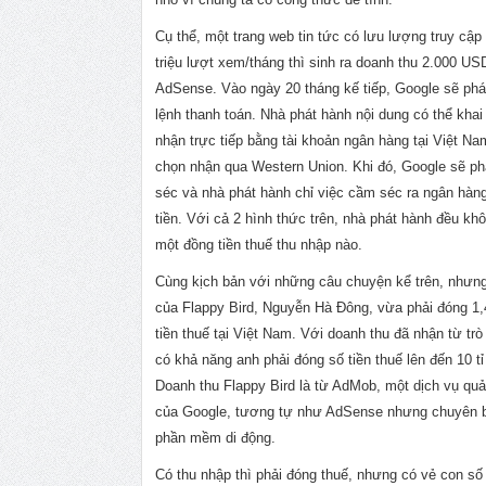
Cụ thể, một trang web tin tức có lưu lượng truy cậ
triệu lượt xem/tháng thì sinh ra doanh thu 2.000 US
AdSense. Vào ngày 20 tháng kế tiếp, Google sẽ phá
lệnh thanh toán. Nhà phát hành nội dung có thể khai
nhận trực tiếp bằng tài khoản ngân hàng tại Việt Na
chọn nhận qua Western Union. Khi đó, Google sẽ ph
séc và nhà phát hành chỉ việc cầm séc ra ngân hàn
tiền. Với cả 2 hình thức trên, nhà phát hành đều khô
một đồng tiền thuế thu nhập nào.
Cùng kịch bản với những câu chuyện kể trên, nhưn
của Flappy Bird, Nguyễn Hà Đông, vừa phải đóng 1,4
tiền thuế tại Việt Nam. Với doanh thu đã nhận từ trò
có khả năng anh phải đóng số tiền thuế lên đến 10 tỉ
Doanh thu Flappy Bird là từ AdMob, một dịch vụ qu
của Google, tương tự như AdSense nhưng chuyên b
phần mềm di động.
Có thu nhập thì phải đóng thuế, nhưng có vẻ con số 