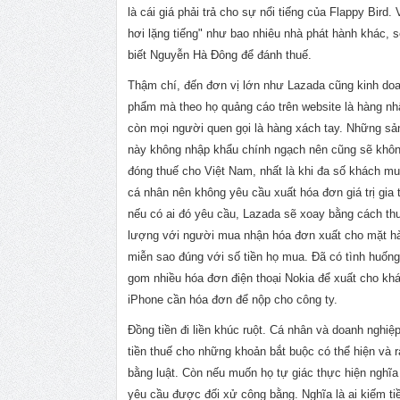
là cái giá phải trả cho sự nổi tiếng của Flappy Bird. 
hơi lặng tiếng" như bao nhiêu nhà phát hành khác, s
biết Nguyễn Hà Ðông để đánh thuế.
Thậm chí, đến đơn vị lớn như Lazada cũng kinh do
phẩm mà theo họ quảng cáo trên website là hàng nh
còn mọi người quen gọi là hàng xách tay. Những s
này không nhập khẩu chính ngạch nên cũng sẽ khôn
đóng thuế cho Việt Nam, nhất là khi đa số khách mu
cá nhân nên không yêu cầu xuất hóa đơn giá trị gia 
nếu có ai đó yêu cầu, Lazada sẽ xoay bằng cách t
lượng với người mua nhận hóa đơn xuất cho mặt h
miễn sao đúng với số tiền họ mua. Ðã có tình huốn
gom nhiều hóa đơn điện thoại Nokia để xuất cho k
iPhone cần hóa đơn để nộp cho công ty.
Đồng tiền đi liền khúc ruột. Cá nhân và doanh nghiệp
tiền thuế cho những khoản bắt buộc có thể hiện và 
bằng luật. Còn nếu muốn họ tự giác thực hiện nghĩa
yêu cầu được đối xử công bằng. Nghĩa là ai kiếm tiề