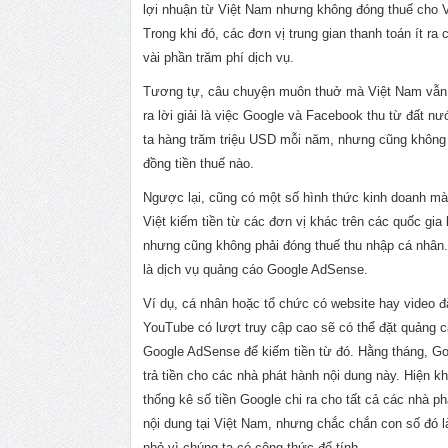
lợi nhuận từ Việt Nam nhưng không đóng thuế cho 
Trong khi đó, các đơn vị trung gian thanh toán ít ra
vài phần trăm phí dịch vụ.
Tương tự, câu chuyện muôn thuở mà Việt Nam vẫn
ra lời giải là việc Google và Facebook thu từ đất n
ta hàng trăm triệu USD mỗi năm, nhưng cũng không
đồng tiền thuế nào.
Ngược lại, cũng có một số hình thức kinh doanh m
Việt kiếm tiền từ các đơn vị khác trên các quốc gia
nhưng cũng không phải đóng thuế thu nhập cá nhân
là dịch vụ quảng cáo Google AdSense.
Ví dụ, cá nhân hoặc tổ chức có website hay video đă
YouTube có lượt truy cập cao sẽ có thể đặt quảng 
Google AdSense để kiếm tiền từ đó. Hằng tháng, Go
trả tiền cho các nhà phát hành nội dung này. Hiện k
thống kê số tiền Google chi ra cho tất cả các nhà p
nội dung tại Việt Nam, nhưng chắc chắn con số đó 
nhỏ vì chúng ta có công thức để tính.