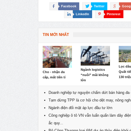
Facebook
Twitter
Goog
LinkedIn
Pinterest
TIN MỚI NHẤT
Lọc dầ
Ngành logistics
Quất ti
Cho - nhận đa
“nuôi” mãi không
130 tri
cấp, mất tiền tỉ
lớn
Doanh nghiệp tự nguyện chấm dứt bán hàng đa
Tạm dừng TPP là cơ hội cho dệt may, nông ngh
Ngành điện đối mặt áp lực đầu tư lớn
Công nghiệp ô tô VN vẫn luẩn quẩn làm dây điện
ắc quy...
Bộ Công Thương loại 684 dự án thủy điện khỏi 