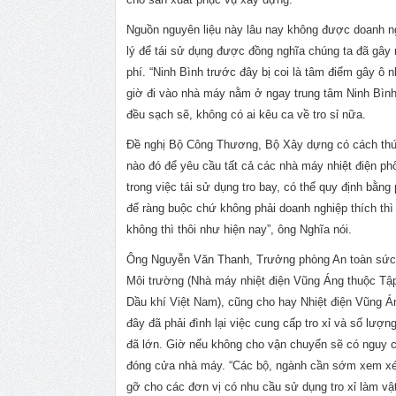
Nguồn nguyên liệu này lâu nay không được doanh n
lý để tái sử dụng được đồng nghĩa chúng ta đã gây 
phí. “Ninh Bình trước đây bị coi là tâm điểm gây ô 
giờ đi vào nhà máy nằm ở ngay trung tâm Ninh Bìn
đều sạch sẽ, không có ai kêu ca về tro sỉ nữa.
Đề nghị Bộ Công Thương, Bộ Xây dựng có cách th
nào đó để yêu cầu tất cả các nhà máy nhiệt điện ph
trong việc tái sử dụng tro bay, có thể quy định bằng
để ràng buộc chứ không phải doanh nghiệp thích thì
không thì thôi như hiện nay”, ông Nghĩa nói.
Ông Nguyễn Văn Thanh, Trưởng phòng An toàn sức
Môi trường (Nhà máy nhiệt điện Vũng Áng thuộc Tậ
Dầu khí Việt Nam), cũng cho hay Nhiệt điện Vũng Á
đây đã phải đình lại việc cung cấp tro xỉ và số lượn
đã lớn. Giờ nếu không cho vận chuyển sẽ có nguy 
đóng cửa nhà máy. “Các bộ, ngành cần sớm xem xé
gỡ cho các đơn vị có nhu cầu sử dụng tro xỉ làm vật