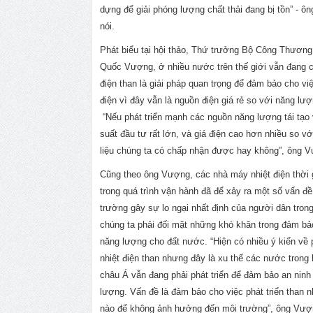
dựng để giải phóng lượng chất thải đang bị tồn” - ô
nói.
Phát biểu tại hội thảo, Thứ trưởng Bộ Công Thươn
Quốc Vượng, ở nhiều nước trên thế giới vẫn đang c
điện than là giải pháp quan trọng để đảm bảo cho vi
điện vì đây vẫn là nguồn điện giá rẻ so với năng lượn
“Nếu phát triển mạnh các nguồn năng lượng tái tạo 
suất đầu tư rất lớn, và giá điện cao hơn nhiều so vớ
liệu chúng ta có chấp nhận được hay không”, ông V
Cũng theo ông Vượng, các nhà máy nhiệt điện thời 
trong quá trình vận hành đã để xảy ra một số vấn đ
trường gây sự lo ngại nhất định của người dân tron
chúng ta phải đối mặt những khó khăn trong đảm bả
năng lượng cho đất nước. “Hiện có nhiều ý kiến về p
nhiệt điện than nhưng đây là xu thế các nước trong
châu Á vẫn đang phải phát triển để đảm bảo an ninh
lượng. Vấn đề là đảm bảo cho việc phát triển than 
nào để không ảnh hưởng đến môi trường”, ông Vượn