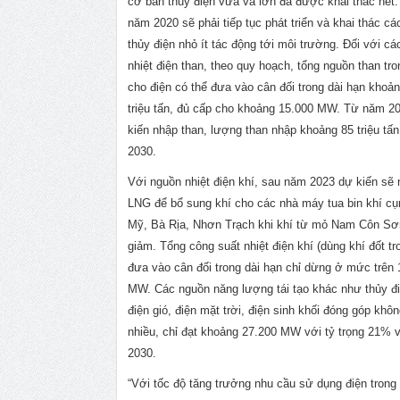
cơ bản thủy điện vừa và lớn đã được khai thác hết
năm 2020 sẽ phải tiếp tục phát triển và khai thác cá
thủy điện nhỏ ít tác động tới môi trường. Đối với c
nhiệt điện than, theo quy hoạch, tổng nguồn than tr
cho điện có thể đưa vào cân đối trong dài hạn khoản
triệu tấn, đủ cấp cho khoảng 15.000 MW. Từ năm 2
kiến nhập than, lượng than nhập khoảng 85 triệu tấ
2030.
Với nguồn nhiệt điện khí, sau năm 2023 dự kiến sẽ
LNG để bổ sung khí cho các nhà máy tua bin khí c
Mỹ, Bà Rịa, Nhơn Trạch khi khí từ mỏ Nam Côn Sơ
giảm. Tổng công suất nhiệt điện khí (dùng khí đốt t
đưa vào cân đối trong dài hạn chỉ dừng ở mức trên 
MW. Các nguồn năng lượng tái tạo khác như thủy đi
điện gió, điện mặt trời, điện sinh khối đóng góp kh
nhiều, chỉ đạt khoảng 27.200 MW với tỷ trọng 21%
2030.
“Với tốc độ tăng trưởng nhu cầu sử dụng điện trong 