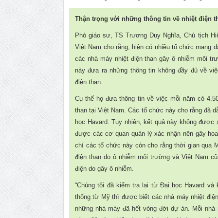
Thận trọng với những thông tin về nhiệt điện t
Phó giáo sư, TS Trương Duy Nghĩa, Chủ tịch Hiệ
Việt Nam cho rằng, hiện có nhiều tổ chức mang d
các nhà máy nhiệt điện than gây ô nhiễm môi tr
này đưa ra những thông tin không đầy đủ về việ
điện than.
Cụ thể họ đưa thông tin về việc mỗi năm có 4.50
than tại Việt Nam. Các tổ chức này cho rằng đã dẫ
học Havard. Tuy nhiên, kết quả này không được x
được các cơ quan quản lý xác nhận nên gây ho
chí các tổ chức này còn cho rằng thời gian qua 
điện than do ô nhiễm môi trường và Việt Nam cũn
điện do gây ô nhiễm.
“Chúng tôi đã kiểm tra lại từ Đại học Havard và
thống từ Mỹ thì được biết các nhà máy nhiệt điệ
những nhà máy đã hết vòng đời dự án. Mỗi nhà má