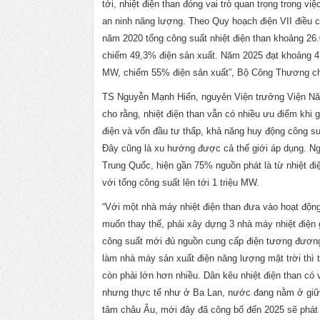
tới, nhiệt điện than đóng vai trò quan trọng trong vi
an ninh năng lượng. Theo Quy hoạch điện VII điều c
năm 2020 tổng công suất nhiệt điện than khoảng 2
chiếm 49,3% điện sản xuất. Năm 2025 đạt khoảng 4
MW, chiếm 55% điện sản xuất”, Bộ Công Thương ch
TS Nguyễn Mạnh Hiến, nguyên Viện trưởng Viện N
cho rằng, nhiệt điện than vẫn có nhiều ưu điểm khi g
điện và vốn đầu tư thấp, khả năng huy động công su
Đây cũng là xu hướng được cả thế giới áp dụng. Ng
Trung Quốc, hiện gần 75% nguồn phát là từ nhiệt đi
với tổng công suất lên tới 1 triệu MW.
“Với một nhà máy nhiệt điện than đưa vào hoạt độn
muốn thay thế, phải xây dựng 3 nhà máy nhiệt điện 
công suất mới đủ nguồn cung cấp điện tương đươn
làm nhà máy sản xuất điện năng lượng mặt trời thì t
còn phải lớn hơn nhiều. Dân kêu nhiệt điện than có 
nhưng thực tế như ở Ba Lan, nước đang nằm ở giữ
tâm châu Âu, mới đây đã công bố đến 2025 sẽ phát t