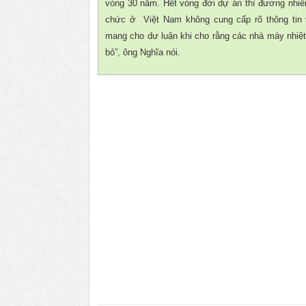
vòng 30 năm. Hết vòng đời dự án thì đương nhiê
chức ở Việt Nam không cung cấp rõ thông tin 
mang cho dư luận khi cho rằng các nhà máy nhiệt
bỏ”, ông Nghĩa nói.