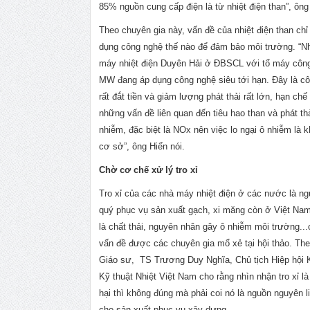
85% nguồn cung cấp điện là từ nhiệt điện than”, ông
Theo chuyên gia này, vấn đề của nhiệt điện than chỉ 
dụng công nghệ thế nào để đảm bảo môi trường. “
máy nhiệt điện Duyên Hải ở ĐBSCL với tổ máy công
MW đang áp dụng công nghệ siêu tới hạn. Đây là c
rất đắt tiền và giảm lượng phát thải rất lớn, hạn ch
những vấn đề liên quan đến tiêu hao than và phát th
nhiễm, đặc biệt là NOx nên việc lo ngại ô nhiễm là 
cơ sở”, ông Hiến nói.
Chờ cơ chế xử lý tro xỉ
Tro xỉ của các nhà máy nhiệt điện ở các nước là ng
quý phục vụ sản xuất gạch, xi măng còn ở Việt Nam 
là chất thải, nguyên nhân gây ô nhiễm môi trường...
vấn đề được các chuyên gia mổ xẻ tại hội thảo. Th
Giáo sư, TS Trương Duy Nghĩa, Chủ tịch Hiệp hội 
Kỹ thuật Nhiệt Việt Nam cho rằng nhìn nhận tro xỉ là
hại thì không đúng mà phải coi nó là nguồn nguyên l
cho sản xuất phục vụ xây dựng.