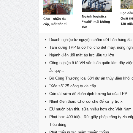
Lọc dầ
Ngành logistics
Quất ti
Cho - nhận đa
“nuôi” mãi không
130 tri
cấp, mất tiền tỉ
lớn
Doanh nghiệp tự nguyện chấm dứt bán hàng đa
Tạm dừng TPP là cơ hội cho dệt may, nông ngh
Ngành điện đối mặt áp lực đầu tư lớn
Công nghiệp ô tô VN vẫn luẩn quẩn làm dây điện
ắc quy...
Bộ Công Thương loại 684 dự án thủy điện khỏi 
“Xóa sổ” 25 công ty đa cấp
Còn rất sớm để đoán định tương lai của TPP
Nhiệt điện than: Chờ cơ chế để xử lý tro xỉ
EU muốn bán thịt, sữa nhiều hơn cho Việt Nam
Phạt hơn 400 triệu, Rút giấy phép công ty đa cấ
Tiêu dùng
Phát triển nước mắm truyền thống