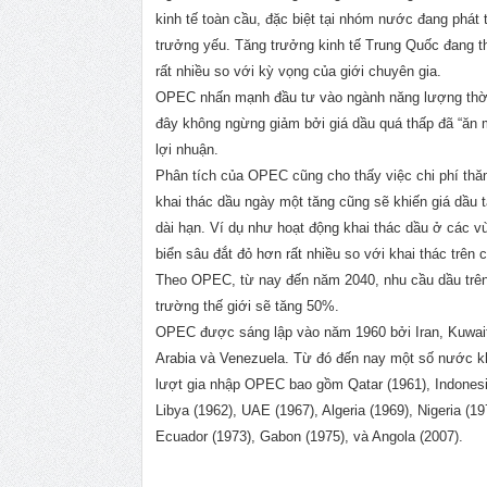
kinh tế toàn cầu, đặc biệt tại nhóm nước đang phát t
trưởng yếu. Tăng trưởng kinh tế Trung Quốc đang 
rất nhiều so với kỳ vọng của giới chuyên gia.
OPEC nhấn mạnh đầu tư vào ngành năng lượng thời
đây không ngừng giảm bởi giá dầu quá thấp đã “ăn 
lợi nhuận.
Phân tích của OPEC cũng cho thấy việc chi phí thă
khai thác dầu ngày một tăng cũng sẽ khiến giá dầu t
dài hạn. Ví dụ như hoạt động khai thác dầu ở các 
biển sâu đắt đỏ hơn rất nhiều so với khai thác trên 
Theo OPEC, từ nay đến năm 2040, nhu cầu dầu trên
trường thế giới sẽ tăng 50%.
OPEC được sáng lập vào năm 1960 bởi Iran, Kuwait
Arabia và Venezuela. Từ đó đến nay một số nước k
lượt gia nhập OPEC bao gồm Qatar (1961), Indonesi
Libya (1962), UAE (1967), Algeria (1969), Nigeria (19
Ecuador (1973), Gabon (1975), và Angola (2007).