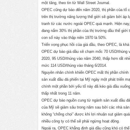
một tăng, theo tin từ Wall Street Journal.
OPEC cũng dự báo đến năm 2020, thị phần của tổ 
trên thị trường năng lượng thế giới sẽ giảm bởi áp 
tranh từ các nước ngoài OPEC quá mạnh. Hiện na
đang nắm 30% thị phần của thị trường dầu thế giới t
con số này vào thập niên 1970 là 50%.
Triển vọng phục hồi của giá dầu, theo OPEC, là khá 
OPEC dự báo giá dầu sẽ chạm mốc 70 USD/thùng 
2020, 95 USD/thùng vào năm 2040, thấp hơn rất nhi
mức 114 USD/thùng vào tháng 6/2014.
Nguyên nhân chính khiến OPEC mất thị phần chính l
sản xuất dầu đá phiến tại Mỹ ngày một phát triển m
chính một phần bởi yếu tố này đã kéo giá dầu xuố
thấp nhất trong 11 năm.
OPEC dự báo nguồn cung từ ngành sản xuất dầu đá
của Mỹ sẽ giảm sâu trong năm sau bởi các nhà sản
không “chống chọi” được khi lợi nhuận sụt giảm quá
nhiều công ty có thể sẽ phải ngừng hoạt động.
Ngoài ra, OPEC khẳng định giá dầu cũng khó có thể