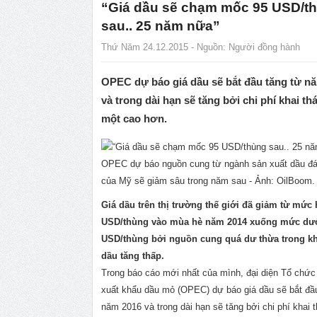
“Giá dầu sẽ chạm mốc 95 USD/t
sau.. 25 năm nữa”
Thứ Năm 24.12.2015 - Nguồn:
Người đồng hành
OPEC dự báo giá dầu sẽ bắt đầu tăng từ n
và trong dài hạn sẽ tăng bởi chi phí khai th
một cao hơn.
OPEC dự báo nguồn cung từ ngành sản xuất dầu đá
của Mỹ sẽ giảm sâu trong năm sau - Ảnh: OilBoom.
Giá dầu trên thị trường thế giới đã giảm từ mức
USD/thùng vào mùa hè năm 2014 xuống mức dướ
USD/thùng bởi nguồn cung quá dư thừa trong kh
dầu tăng thấp.
Trong báo cáo mới nhất của mình, đại diện Tổ chứ
xuất khẩu dầu mỏ (OPEC) dự báo giá dầu sẽ bắt đầ
năm 2016 và trong dài hạn sẽ tăng bởi chi phí khai 