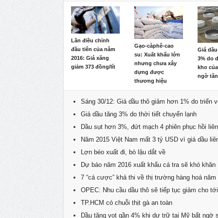
Lần điều chỉnh
Gạo-càphê-cao
đầu tiên của năm
Giá dầu
su: Xuất khẩu lớn
2016: Giá xăng
3% do d
nhưng chưa xây
giảm 373 đồng/lít
kho của
dựng được
ngờ tă
thương hiệu
Sáng 30/12: Giá dầu thô giảm hơn 1% do triển
Giá dầu tăng 3% do thời tiết chuyển lạnh
Dầu sụt hơn 3%, đứt mạch 4 phiên phục hồi liên
Năm 2015 Việt Nam mất 3 tỷ USD vì giá dầu liê
Lợn béo xuất đi, bò lậu dắt về
Dự báo năm 2016 xuất khẩu cá tra sẽ khó khăn
7 “cá cược” khả thi về thị trường hàng hoá nă
OPEC: Nhu cầu dầu thô sẽ tiếp tục giảm cho tớ
TP.HCM có chuỗi thịt gà an toàn
Dầu tăng vọt gần 4% khi dự trữ tại Mỹ bất ngờ 