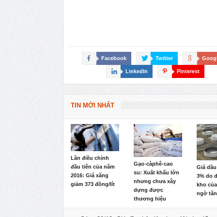
Facebook
Twitter
Goog
LinkedIn
Pinterest
TIN MỚI NHẤT
Lần điều chỉnh
Gạo-càphê-cao
đầu tiên của năm
Giá dầu
su: Xuất khẩu lớn
2016: Giá xăng
3% do d
nhưng chưa xây
giảm 373 đồng/lít
kho của
dựng được
ngờ tă
thương hiệu