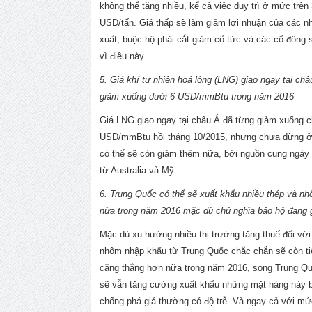
không thể tăng nhiều, kể cả việc duy trì ở mức trên
USD/tấn. Giá thấp sẽ làm giảm lợi nhuận của các nh
xuất, buộc hộ phải cắt giảm cổ tức và các cổ đông s
vì điều này.
5. Giá khí tự nhiên hoá lỏng (LNG) giao ngay tại châu
giảm xuống dưới 6 USD/mmBtu trong năm 2016
Giá LNG giao ngay tại châu Á đã từng giảm xuống ch
USD/mmBtu hồi tháng 10/2015, nhưng chưa dừng ở đ
có thể sẽ còn giảm thêm nữa, bởi nguồn cung ngày
từ Australia và Mỹ.
6. Trung Quốc có thể sẽ xuất khẩu nhiều thép và 
nữa trong năm 2016 mặc dù chủ nghĩa bảo hộ đang 
Mặc dù xu hướng nhiều thị trường tăng thuế đối với 
nhôm nhập khẩu từ Trung Quốc chắc chắn sẽ còn tiê
căng thẳng hơn nữa trong năm 2016, song Trung Quố
sẽ vẫn tăng cường xuất khẩu những mặt hàng này b
chống phá giá thường có độ trễ. Và ngay cả với mứ