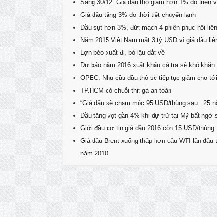
Sáng 30/12: Giá dầu thô giảm hơn 1% do triển
Giá dầu tăng 3% do thời tiết chuyển lạnh
Dầu sụt hơn 3%, đứt mạch 4 phiên phục hồi liên
Năm 2015 Việt Nam mất 3 tỷ USD vì giá dầu liê
Lợn béo xuất đi, bò lậu dắt về
Dự báo năm 2016 xuất khẩu cá tra sẽ khó khăn
OPEC: Nhu cầu dầu thô sẽ tiếp tục giảm cho tớ
TP.HCM có chuỗi thịt gà an toàn
“Giá dầu sẽ chạm mốc 95 USD/thùng sau.. 25 
Dầu tăng vọt gần 4% khi dự trữ tại Mỹ bất ngờ 
Giới đầu cơ tin giá dầu 2016 còn 15 USD/thùng
Giá dầu Brent xuống thấp hơn dầu WTI lần đầu t
năm 2010