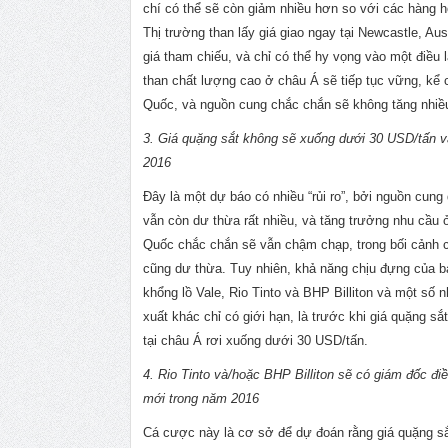
chí có thể sẽ còn giảm nhiều hơn so với các hàng h
Thị trường than lấy giá giao ngay tại Newcastle, Aus
giá tham chiếu, và chỉ có thể hy vọng vào một điều 
than chất lượng cao ở châu Á sẽ tiếp tục vững, kể 
Quốc, và nguồn cung chắc chắn sẽ không tăng nhiề
3. Giá quặng sắt không sẽ xuống dưới 30 USD/tấn 
2016
Đây là một dự báo có nhiều “rủi ro”, bởi nguồn cung
vẫn còn dư thừa rất nhiều, và tăng trưởng nhu cầu 
Quốc chắc chắn sẽ vẫn chậm chạp, trong bối cảnh 
cũng dư thừa. Tuy nhiên, khả năng chịu đựng của b
khổng lồ Vale, Rio Tinto và BHP Billiton và một số n
xuất khác chỉ có giới hạn, là trước khi giá quặng s
tại châu Á rơi xuống dưới 30 USD/tấn.
4. Rio Tinto và/hoặc BHP Billiton sẽ có giám đốc điê
mới trong năm 2016
Cá cược này là cơ sở để dự đoán rằng giá quặng sắ