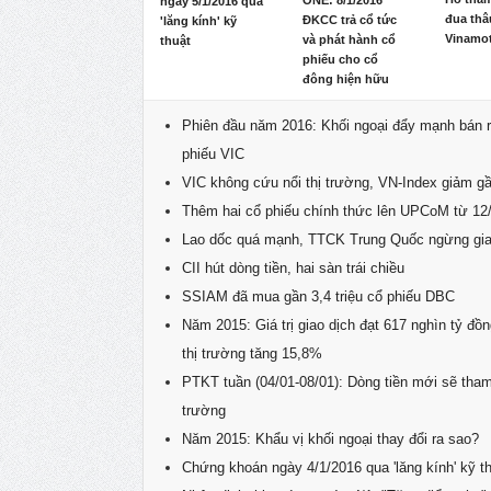
ONE: 8/1/2016
ngày 5/1/2016 qua
đua thâ
ĐKCC trả cổ tức
'lăng kính' kỹ
Vinamo
và phát hành cổ
thuật
phiếu cho cổ
đông hiện hữu
Phiên đầu năm 2016: Khối ngoại đẩy mạnh bán 
phiếu VIC
VIC không cứu nổi thị trường, VN-Index giảm g
Thêm hai cổ phiếu chính thức lên UPCoM từ 12
Lao dốc quá mạnh, TTCK Trung Quốc ngừng gia
CII hút dòng tiền, hai sàn trái chiều
SSIAM đã mua gần 3,4 triệu cổ phiếu DBC
Năm 2015: Giá trị giao dịch đạt 617 nghìn tỷ đồ
thị trường tăng 15,8%
PTKT tuần (04/01-08/01): Dòng tiền mới sẽ tham 
trường
Năm 2015: Khẩu vị khối ngoại thay đổi ra sao?
Chứng khoán ngày 4/1/2016 qua 'lăng kính' kỹ t