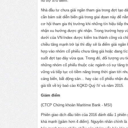
hỗ trợ 570 điểm.
Nhà đầu tư chưa giải ngân tham gia trong đợt tạo đ
cần bám sát diễn biến giá trong giai đọan này để nắm
cơ hội tham gia thị trường khi những tín hiệu tiếp t
nhận xu hướng được ghi nhận. Trong trường hợp vù
dưới của VN-Index được kiểm tra thành công và chỉ
chiều tăng mạnh trở lại thì đây sẽ là điểm giải ngân
hợp vào nhóm cổ phiếu chưa tăng giá hoặc đang tích
suốt đợt tạo đáy vừa qua. Trong đó, đối tượng ưu ti
những nhóm cổ phiếu thuộc các ngành có sự tăng t
vững và tiếp tục có tiềm năng trong thời gian tới như
cảng biển, bất động sản… hay các cổ phiếu nhận đ
giá tốt về kỳ baó cáo KQKD Quý IV và năm 2015.
Giảm điểm
(CTCP Chứng khoán Maritime Bank - MSI)
Phiên giao dịch đầu tiên của 2016 đánh dấu 1 phiên
khá mạnh (giảm hơn 4 điểm). Nguyên nhân chính là 