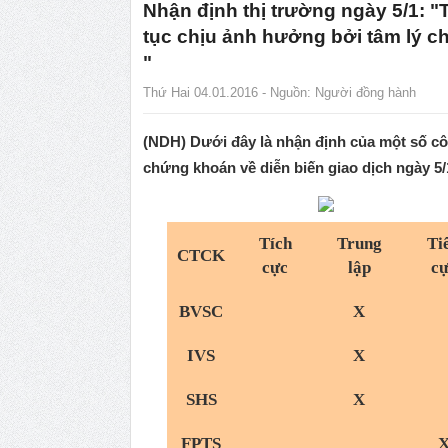
Nhận định thị trường ngày 5/1: "
tục chịu ảnh hưởng bởi tâm lý ch
"
Thứ Hai 04.01.2016 - Nguồn:
Người đồng hành
(NDH) Dưới đây là nhận định của một số cô
chứng khoán về diễn biến giao dịch ngày 5/
Tích
Trung
Ti
CTCK
cực
lập
c
BVSC
X
IVS
X
SHS
X
FPTS