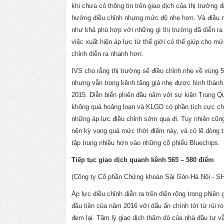
khi chưa có thông tin trên giao dịch của thị trường 
hướng điều chỉnh nhưng mức độ nhẹ hơn. Và điều
như khá phù hợp với những gì thị trường đã diễn r
việc xuất hiện áp lực từ thế giới có thể giúp cho mứ
chỉnh diễn ra nhanh hơn.
IVS cho rằng thị trường sẽ điều chỉnh nhẹ về vùng 
nhưng vẫn trong kênh tăng giá nhẹ được hình thàn
2015. Diễn biến phiên đầu năm với sự kiện Trung 
không quá hoảng loạn và KLGD có phần tích cực ch
những áp lực điều chỉnh sớm qua đi. Tuy nhiên cũn
nên kỳ vọng quá mức thời điểm này, và có lẽ dòng t
tập trung nhiều hơn vào những cổ phiếu Bluechips.
Tiếp tục giao dịch quanh kênh 565 – 580 điểm
(Công ty Cổ phần Chứng khoán Sài Gòn-Hà Nội - S
Áp lực điều chỉnh diễn ra trên diện rộng trong phiên 
đầu tiên của năm 2016 với dấu ấn chính tới từ rủi r
đem lại. Tâm lý giao dịch thăm dò của nhà đầu tư vẫ