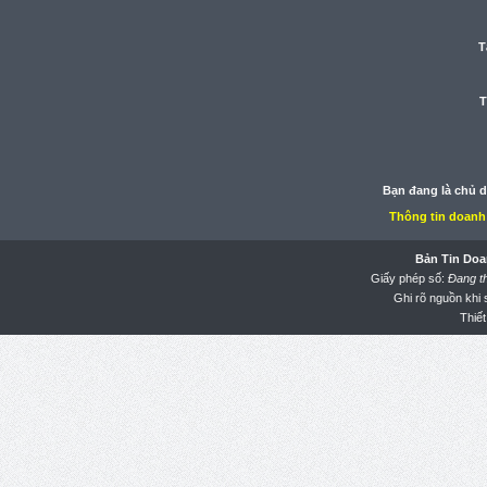
T
T
Bạn đang là chủ 
Thông tin doanh
Bản Tin Doa
Giấy phép số:
Đang t
Ghi rõ nguồn khi
Thiết