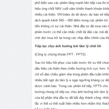
phổ biến sau các phiên tăng mạnh liên tiếp của thị 
hiệu ứng chốt NAV cuối năm khiến thanh khoản khô
nhiều cải thiện. VN-Index do đó được dự báo sẽ tiếp
dịch quanh kênh 565 – 580 điểm trong các phiên tới
tiền không có sự cải thiện. Nhà đầu tư đã mua vào 
phiên trước có thể cân nhắc chốt lãi dần các mã đã
chờ đợi mua trở lại trong các nhịp điều chỉnh của th
Tiếp tục chịu ảnh hưởng bởi tâm lý chốt lời
(Công ty chứng khoán FPT - FPTS)
Sau tín hiệu hồi phục của tuần trước thì xu thế chu
dấu hiệu cải thiện theo chiều hướng tích cực hơn. 
chỉ số đảo chiều giảm nhẹ trong phiên đầu tuần khô
nhiều bất ngờ do tâm lý e ngại ngưỡng kháng cự đ
được cảnh báo. Trong các phiên kế tiếp, FPTS cho r
trường chung sẽ tiếp tục chịu ảnh hưởng bởi tâm lý 
của bộ phận nhà đầu tư đã bắt đáy thành công, nhữ
lắc vì thế có thể xuất hiện nhiều hơn nhằm thử thá