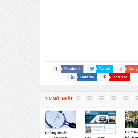
Facebook
Twitter
Goog
LinkedIn
Pinterest
TIN MỚI NHẤT
Hai "đại
Chứng khoán
Hồ tham