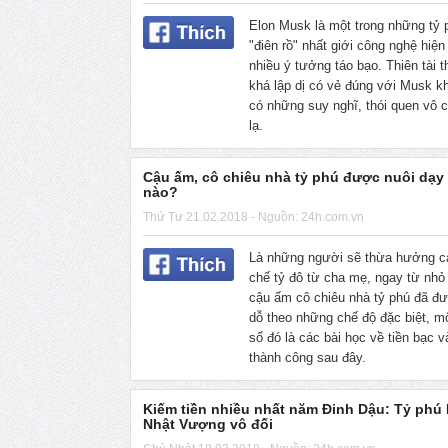
Elon Musk là một trong những tỷ 
"điên rồ" nhất giới công nghệ hiện
nhiều ý tưởng táo bạo. Thiên tài 
khá lập dị có vẻ đúng với Musk k
có những suy nghĩ, thói quen vô 
lạ.
Cậu ấm, cô chiêu nhà tỷ phú được nuôi dạy
nào?
Thứ Tư 21.02.2018 - Nguồn: 24h.com.vn
Là những người sẽ thừa hưởng c
chế tỷ đô từ cha mẹ, ngay từ nhỏ
cậu ấm cô chiêu nhà tỷ phú đã đ
dỗ theo những chế độ đặc biệt, mộ
số đó là các bài học về tiền bạc 
thành công sau đây.
Kiếm tiền nhiều nhất năm Đinh Dậu: Tỷ phú
Nhật Vượng vô đối