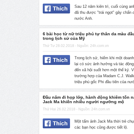
Sau 12 năm kiên trì, cuối cùng a
đã thu được "trái ngọt" gây chấn 
nước Anh.
6 bài học từ nữ triệu phú tự thân da màu đầu
trong lịch sử của Mỹ
Thứ Tư 28.02.2018 - Nguồn: 24h.com.vn
Trong lịch sử, hiếm khi một doan
lại có sức ảnh hưởng và tác động
đến xã hội suốt hơn một thế kỷ. V
trường hợp của Madam C.J. Walk
triệu phú gốc Phi đầu tiên của n
Đầu năm đi họp lớp, hành động khiêm tốn n
Jack Ma khiến nhiều người ngưỡng mộ
Thứ Hai 26.02.2018 - Nguồn: 24h.com.vn
Một tấm ảnh Jack Ma thời trẻ chu
các bạn học cũng được tiết lộ.