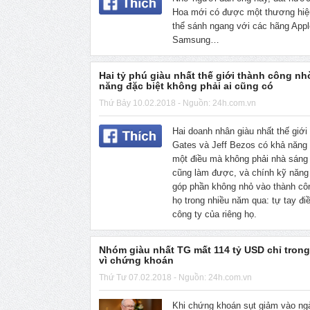
Hoa mới có được một thương hiệ
thể sánh ngang với các hãng Appl
Samsung…
Hai tỷ phú giàu nhất thế giới thành công nh
năng đặc biệt không phải ai cũng có
Thứ Bảy 10.02.2018 - Nguồn: 24h.com.vn
Hai doanh nhân giàu nhất thế giới l
Gates và Jeff Bezos có khả năng
một điều mà không phải nhà sáng
cũng làm được, và chính kỹ năng
góp phần không nhỏ vào thành cô
họ trong nhiều năm qua: tự tay đi
công ty của riêng họ.
Nhóm giàu nhất TG mất 114 tỷ USD chỉ trong
vì chứng khoán
Thứ Tư 07.02.2018 - Nguồn: 24h.com.vn
Khi chứng khoán sụt giảm vào ng