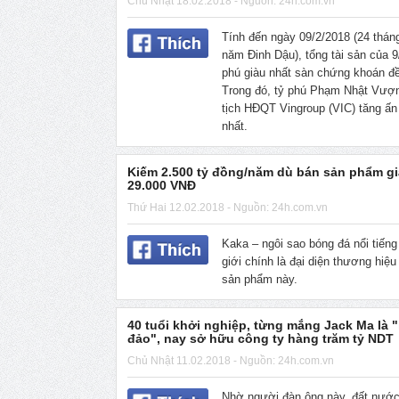
Chủ Nhật 18.02.2018 - Nguồn: 24h.com.vn
Tính đến ngày 09/2/2018 (24 thá
năm Đinh Dậu), tổng tài sản của 9
phú giàu nhất sàn chứng khoán đề
Trong đó, tỷ phú Phạm Nhật Vượ
tịch HĐQT Vingroup (VIC) tăng ấ
nhất.
Kiếm 2.500 tỷ đồng/năm dù bán sản phẩm giá
29.000 VNĐ
Thứ Hai 12.02.2018 - Nguồn: 24h.com.vn
Kaka – ngôi sao bóng đá nổi tiếng
giới chính là đại diện thương hiệu
sản phẩm này.
40 tuổi khởi nghiệp, từng mắng Jack Ma là "
đảo", nay sở hữu công ty hàng trăm tỷ NDT
Chủ Nhật 11.02.2018 - Nguồn: 24h.com.vn
Nhờ người đàn ông này, đất nướ