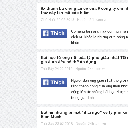
8x thành bà chủ giàu có của 6 công ty chỉ 
thứ này lên mũ bảo hiểm
Chủ Nhật 25.02.2018 - Nguồn: 24h.com.vn
Cô nàng tài năng này còn nghĩ ra 
dịch vụ khác lạ nhưng cực sáng t
khác.
Bài học từ ông nội của tỷ phú giàu nhất TG
gia đình đều có thể áp dụng
Thứ Bảy 24.02.2018 - Nguồn: 24h.com.vn
Người đàn ông giàu nhất thế giới
rằng thành công của ông luôn nhờ
động lớn từ những bài học được 
trong gia đình.
Bật mí những bí mật "ít ai ngờ" về tỷ phú xe
Elon Musk
Thứ Sáu 23.02.2018 - Nguồn: 24h.com.vn