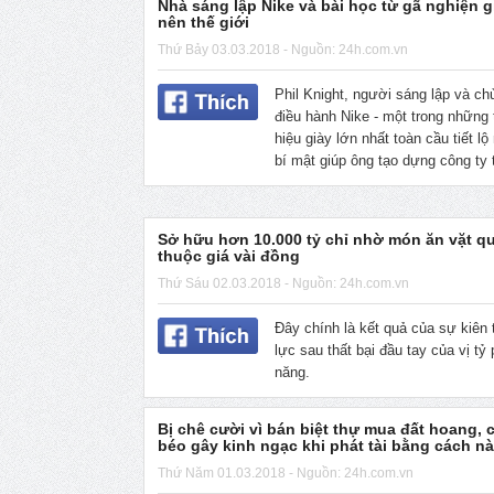
Nhà sáng lập Nike và bài học từ gã nghiện g
nên thế giới
Thứ Bảy 03.03.2018 - Nguồn: 24h.com.vn
Phil Knight, người sáng lập và chủ
điều hành Nike - một trong những
hiệu giày lớn nhất toàn cầu tiết l
bí mật giúp ông tạo dựng công ty 
Sở hữu hơn 10.000 tỷ chỉ nhờ món ăn vặt q
thuộc giá vài đồng
Thứ Sáu 02.03.2018 - Nguồn: 24h.com.vn
Đây chính là kết quả của sự kiên t
lực sau thất bại đầu tay của vị tỷ 
năng.
Bị chê cười vì bán biệt thự mua đất hoang,
béo gây kinh ngạc khi phát tài bằng cách nà
Thứ Năm 01.03.2018 - Nguồn: 24h.com.vn