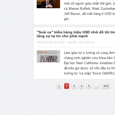
một số người giàu nhất thế giới,
cả Warren Buffett, Mark Zuckerbe
Jeff Bezos, đã mất hàng tỉ USD tr
giờ.
"Soái ca" kiếm hàng triệu USD nhờ đồ lót tin
tăng sự tự tin cho phái mạnh
Thứ Hai 05.02.2018 - Nguồn: 24h.com.vn
Làm giàu từ ý tưởng vô cùng đơn
chàng sinh nghiên cứu khoa tâm l
Đại học Nam California Jonathan 
đã kêu gọi được số vốn đầu tư k
tưởng từ “cá mập” Kevin O&#39;
1
2
3
4
5
...
945